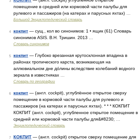
КОКПИТ
— (англ. cockpit) углубленное открытое
3
помещение в средней или кормовой части палубы для
рулевого и пассажиров (на катерах и парусных яхтах) …
Большой Энциклопедический словарь
кокпит
— сущ., кол во синонимов: 1 • ящик (61) Словарь
4
синонимов ASIS. В.Н. Тришин. 2013 …
Словарь синонимов
кокпит
— Глубоко врезанная крутосклонная впадина в
5
районах тропического карста, возникающая на
аллювиальном дне дóлины вследствие колебаний водного
зеркала в известняках …
Словарь по географии
кокпит
— (англ. cockpit), углублённое открытое сверху
6
помещение в кормовой части палубы для рулевого и
пассажиров (на катерах и парусных яхтах). * * * КОКПИТ
КОКПИТ (англ. cockpit), углубленное открытое помещение в
средней или кормовой части палубы для&#8230; …
Энциклопедический словарь
КОКПИТ
— (англ. cockpit) открытое сверху помещение для
7