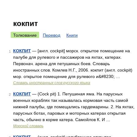
кокпит
Толкование
Перевод
Книги
КОКПИТ
— [англ. cockpit] морск. открытое помещение на
1
палубе для рулевого и пассажиров на яхтах, катерах.
Первонач. арена для петушиных боев. Словарь
иностранных слов. Комлев Н.Г., 2006. кокпит (англ. cockpit)
мор. открытое помещение для рулевого и&#8230; …
Словарь иностранных слов русского языка
КОКПИТ
— (Cock pit) 1. Петушиная яма. На парусных
2
военных кораблях так называлась кормовая часть самой
нижней палубы, где помещались гардемарины. 2. На яхтах,
парусных ботах, паровых и моторных катерах открытая
часть, обычно в корме катера. Самойлов К. И …
Морской словарь