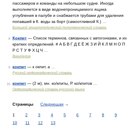
пассажиров и команды на небольшом судне. Иногда
выполняется в виде водонепроницаемого ящика
углубления в палубе и снабжается трубами для удаления
попавшей в К. воды за борт (самоотливной К.) …
Большой энциклопедический политехнический словарь
Кокпит
— Список терминов, связанных с автогонками, и их
8
кратких определений. # А Б В Г Д Е Ё Ж З И Й К Л М Н О П
Р С Т У Ф Х Ц Ч …
Википедия
кокпит
— к окпит, а …
9
Русский орфографический словарь
кокпит
— (2 м); мн. ко/кпиты, Р. ко/кпитов …
10
Орфографический словарь русского языка
Страницы
Следующая
→
1
2
3
4
5
6
7
8
9
10
11
12
13